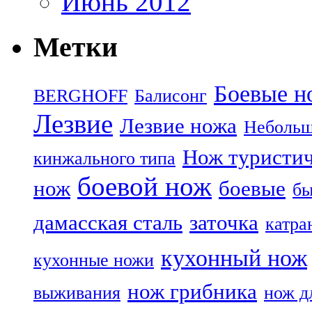
Июнь 2012
Метки
Боевые н
BERGHOFF
Балисонг
Лезвие
Лезвие ножа
Небольш
Нож туристи
кинжального типа
боевой нож
нож
боевые
бы
дамасская сталь
заточка
катра
кухонный нож
кухонные ножи
нож грибника
выживания
нож д