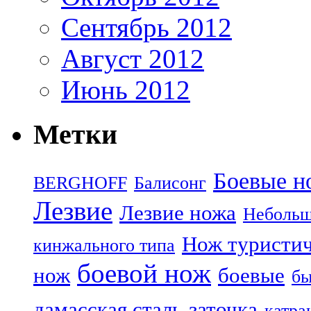
Сентябрь 2012
Август 2012
Июнь 2012
Метки
Боевые н
BERGHOFF
Балисонг
Лезвие
Лезвие ножа
Небольш
Нож туристи
кинжального типа
боевой нож
нож
боевые
бы
дамасская сталь
заточка
катра