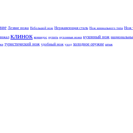
вие
Лезвие ножа
Нержавеющая сталь
Нож 
Небольшой нож
Нож кинжального типа
клинок
кухонный нож
инжал
национальны
командос
купить
кухонные ножи
туристический нож
холодное оружие
удобный нож
жи
уход
штык