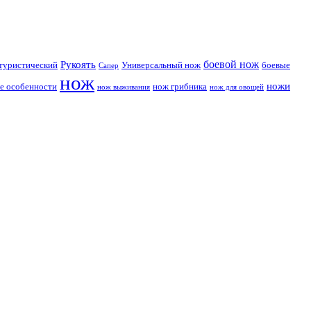
боевой нож
Рукоять
туристический
Универсальный нож
боевые
Сапер
нож
ножи
е особенности
нож грибника
нож выживания
нож для овощей