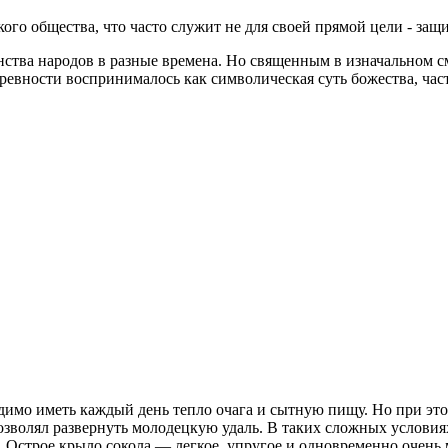
го общества, что часто служит не для своей прямой цели - защи
ства народов в разные времена. Но священным в изначальном см
древности воспринималось как символическая суть божества, час
димо иметь каждый день тепло очага и сытную пищу. Но при эт
зволял развернуть молодецкую удаль. В таких сложных условия
а. Острое крыло сокола — легкое, упругое и одновременно очень