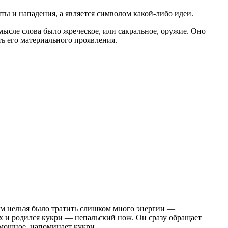
ты и нападения, а является символом какой-либо идеи.
ысле слова было жреческое, или сакральное, оружие. Оно
ть его материального проявления.
ом нельзя было тратить слишком много энергии —
х и родился кукри — непальский нож. Он сразу обращает
 мощное, напоминает кукри.