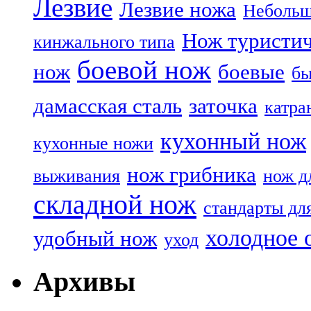
Лезвие
Лезвие ножа
Небольш
Нож туристи
кинжального типа
боевой нож
нож
боевые
бы
дамасская сталь
заточка
катра
кухонный нож
кухонные ножи
нож грибника
выживания
нож д
складной нож
стандарты дл
холодное 
удобный нож
уход
Архивы