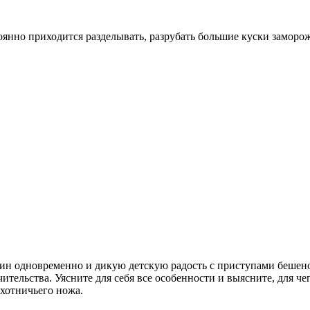
оянно приходится разделывать, разрубать большие куски заморож
чин одновременно и дикую детскую радость с приступами бешено
ительства. Уясните для себя все особенности и выясните, для ч
охотничьего ножа.