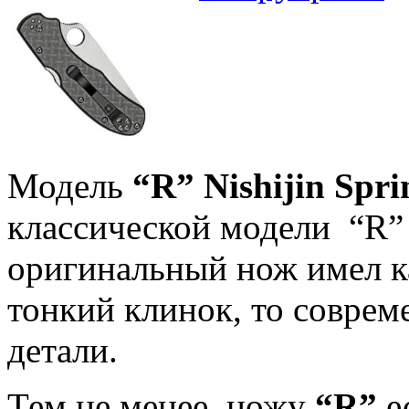
Модель
“
R
”
Nishijin
Spri
классической модели “R” 
оригинальный нож имел к
тонкий клинок, то соврем
детали.
Тем не менее, ножу
“
R
”
е