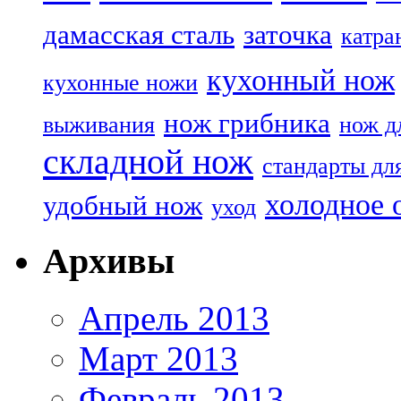
дамасская сталь
заточка
катра
кухонный нож
кухонные ножи
нож грибника
выживания
нож д
складной нож
стандарты дл
холодное 
удобный нож
уход
Архивы
Апрель 2013
Март 2013
Февраль 2013