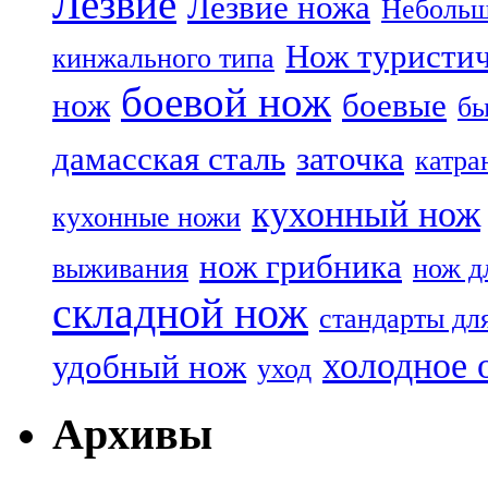
Лезвие
Лезвие ножа
Небольш
Нож туристи
кинжального типа
боевой нож
нож
боевые
бы
дамасская сталь
заточка
катра
кухонный нож
кухонные ножи
нож грибника
выживания
нож д
складной нож
стандарты дл
холодное 
удобный нож
уход
Архивы