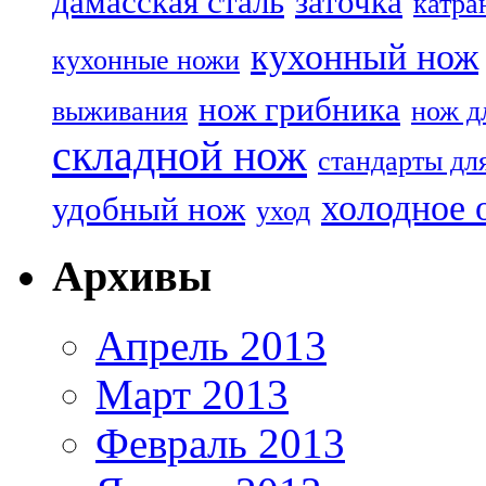
дамасская сталь
заточка
катра
кухонный нож
кухонные ножи
нож грибника
выживания
нож д
складной нож
стандарты дл
холодное 
удобный нож
уход
Архивы
Апрель 2013
Март 2013
Февраль 2013