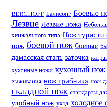
Боевые н
BERGHOFF
Балисонг
Лезвие
Лезвие ножа
Небольш
Нож туристи
кинжального типа
боевой нож
нож
боевые
бы
дамасская сталь
заточка
катра
кухонный нож
кухонные ножи
нож грибника
выживания
нож д
складной нож
стандарты дл
холодное 
удобный нож
уход