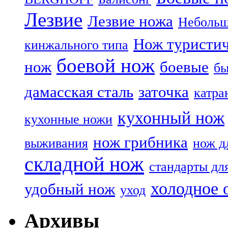
Лезвие
Лезвие ножа
Небольш
Нож туристи
кинжального типа
боевой нож
нож
боевые
бы
дамасская сталь
заточка
катра
кухонный нож
кухонные ножи
нож грибника
выживания
нож д
складной нож
стандарты дл
холодное 
удобный нож
уход
Архивы