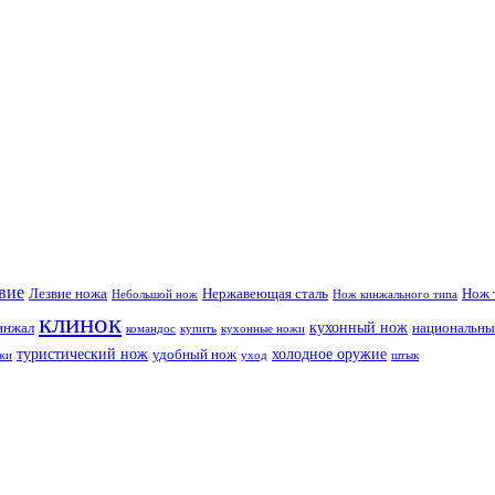
вие
Лезвие ножа
Нержавеющая сталь
Нож 
Небольшой нож
Нож кинжального типа
клинок
кухонный нож
инжал
национальны
командос
купить
кухонные ножи
туристический нож
холодное оружие
удобный нож
жи
уход
штык