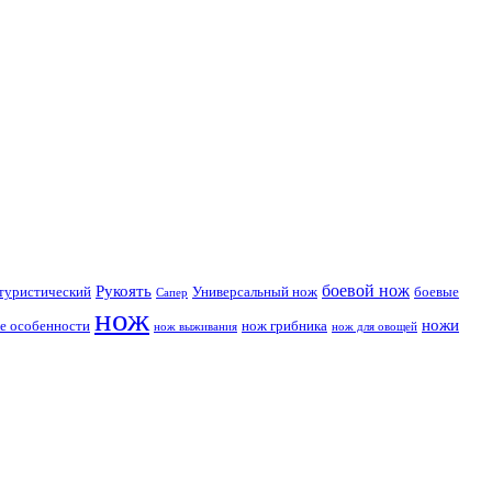
боевой нож
Рукоять
туристический
Универсальный нож
боевые
Сапер
нож
ножи
е особенности
нож грибника
нож выживания
нож для овощей