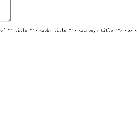
ref="" title=""> <abbr title=""> <acronym title=""> <b> 