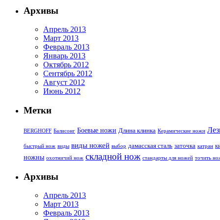
Архивы
Апрель 2013
Март 2013
Февраль 2013
Январь 2013
Октябрь 2012
Сентябрь 2012
Август 2012
Июнь 2012
Метки
Лез
Боевые ножи
Длина клинка
BERGHOFF
Балисонг
Керамические ножи
виды ножей
дамасская сталь
заточка
к
быстрый нож
виды
выбор
катран
складной нож
ножны
охотничий нож
стандарты для ножей
точить но
Архивы
Апрель 2013
Март 2013
Февраль 2013