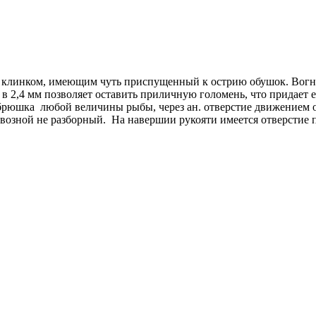
 с клинком, имеющим чуть приспущенный к острию обушок. Во
в 2,4 мм позволяет оставить приличную голомень, что придает
 брюшка любой величины рыбы, через ан. отверстие движением 
возной не разборный. На навершии рукояти имеется отверстие 