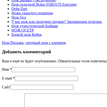
Нож рыбака «Экспедиция»
Нож складной Boker 01BO170 Epicenter
Delta Dart
Ножи скрытого ношения
Нож Оса
У вас нож или холодное оружие? Запоминаем отличия.
Нож туристический Кайман
НОЖ ОСЕТР
Боевой нож Кобра
Нож Пескарь
,
прочный нож с клинком
Добавить комментарий
Ваш e-mail не будет опубликован. Обязательные поля помечен
Имя
*
E-mail
*
Сайт