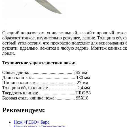
Средний по размерам, универсальный легкий и прочный нож
образуют тонкое, изумительно режущее, лезвие.
Толщина обуха 
острый угол острия, что прекрасно подходит для вспарывания
рукояти идеально ложится в любую ладонь. Монтаж клинка ск
ловли.
Технические характеристики ножа:
Общая длина: ..................................... 245 мм
Длина клинка: ...................................... 130 мм
Ширина клинка: ................................... 27 мм
Толщина обуха клинка: ........................ 2,4 мм
Твердость клинка: ............................... HRC 58
Базовая сталь клинка ножа: ................ 95Х18
Рекомендуем:
Нож «ГЕБО» Барс