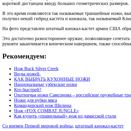
короткой дистанции ввиду больших геометрических размеров.
В это время появляются так называемые траншейные ножи, вы
получил некий гибрид кастета и кинжала, так называемый Knuc
На фото представлен штатный кинжал-кастет армии США образц
Это достаточно разностороннее оружие, позволяющее сочетать
рукояти заканчивается коническим навершием, также способны
Рекомендуем:
Нож Buck Silver Creek
Виды ножей.
КАК ВЫБРАТЬ КУХОННЫЕ НОЖИ
Национальные узбекские ножи
Кто быстрей?
Охотничьи ножи Самсонова – российские оружейные тр
Ножи для рубки мяса
Командирский нож Шилина
Нож «FOX COMBAT JUNGLE»
Как купить «правильный» нож из дамасской стали
Со времен Первой мировой войны
,
штатный кинжал-кастет