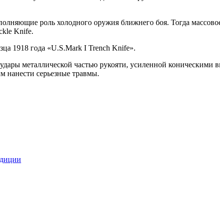
полняющие роль холодного оружия ближнего боя. Тогда массов
kle Knife.
а 1918 года «U.S.Mark I Trench Knife».
 удары металлической частью рукояти, усиленной коническими 
м нанести серьезные травмы.
адиции