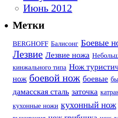
Июнь 2012
Метки
Боевые н
BERGHOFF
Балисонг
Лезвие
Лезвие ножа
Небольш
Нож туристи
кинжального типа
боевой нож
нож
боевые
бы
дамасская сталь
заточка
катра
кухонный нож
кухонные ножи
нож грибника