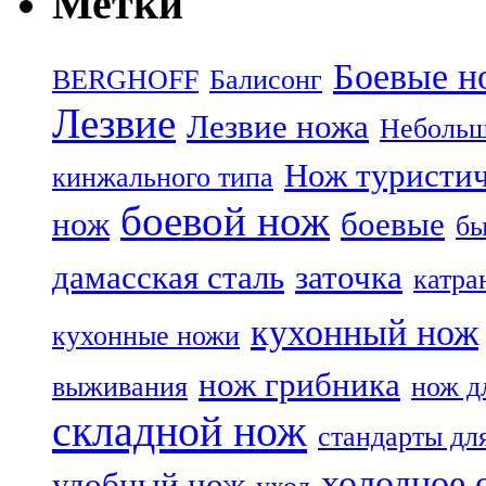
Метки
Боевые н
BERGHOFF
Балисонг
Лезвие
Лезвие ножа
Небольш
Нож туристи
кинжального типа
боевой нож
нож
боевые
бы
дамасская сталь
заточка
катра
кухонный нож
кухонные ножи
нож грибника
выживания
нож д
складной нож
стандарты дл
холодное 
удобный нож