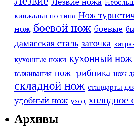
Лезвие
Лезвие ножа
Небольш
Нож туристи
кинжального типа
боевой нож
нож
боевые
бы
дамасская сталь
заточка
катра
кухонный нож
кухонные ножи
нож грибника
выживания
нож д
складной нож
стандарты дл
холодное 
удобный нож
уход
Архивы