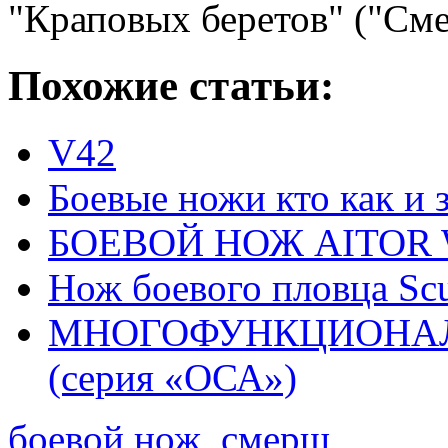
"Краповых беретов" ("Сме
Похожие статьи:
V42
Боевые ножи кто как и 
БОЕВОЙ НОЖ AITOR
Нож боевого пловца Sc
МНОГОФУНКЦИОНАЛ
(серия «ОСА»)
боевой нож
,
смерш