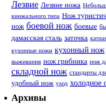
Лезвие
Лезвие ножа
Небольш
Нож туристи
кинжального типа
боевой нож
нож
боевые
бы
дамасская сталь
заточка
катра
кухонный нож
кухонные ножи
нож грибника
выживания
нож д
складной нож
стандарты дл
холодное 
удобный нож
уход
Архивы