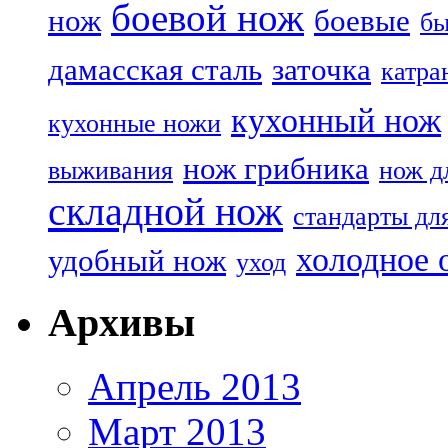
боевой нож
нож
боевые
бы
дамасская сталь
заточка
катра
кухонный нож
кухонные ножи
нож грибника
выживания
нож д
складной нож
стандарты дл
холодное 
удобный нож
уход
Архивы
Апрель 2013
Март 2013