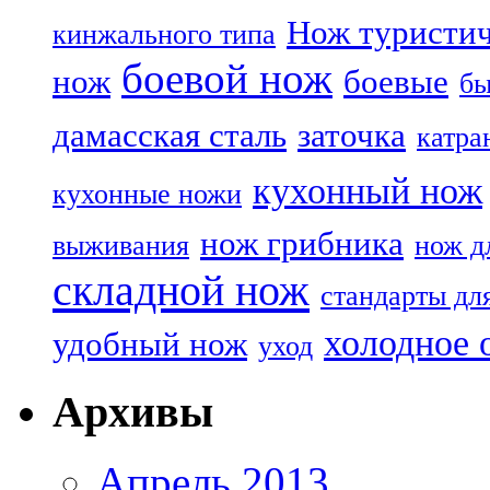
Нож туристи
кинжального типа
боевой нож
нож
боевые
бы
дамасская сталь
заточка
катра
кухонный нож
кухонные ножи
нож грибника
выживания
нож д
складной нож
стандарты дл
холодное 
удобный нож
уход
Архивы
Апрель 2013