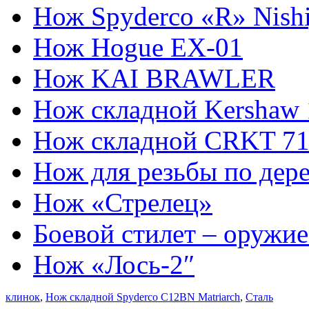
Нож Spyderco «R» Nishi
Нож Hogue EX-01
Нож KAI BRAWLER
Нож складной Kershaw 
Нож складной CRKT 710
Нож для резьбы по дер
Нож «Стрелец»
Боевой стилет – оружи
Нож «Лось-2″
клинок
,
Нож складной Spyderco C12BN Matriarch
,
Сталь