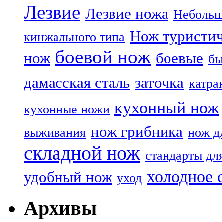
Лезвие
Лезвие ножа
Небольш
Нож туристи
кинжального типа
боевой нож
нож
боевые
бы
дамасская сталь
заточка
катра
кухонный нож
кухонные ножи
нож грибника
выживания
нож д
складной нож
стандарты дл
холодное 
удобный нож
уход
Архивы