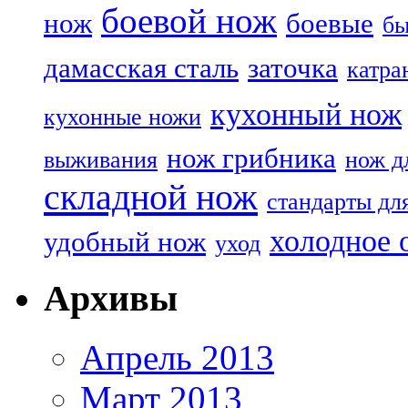
боевой нож
нож
боевые
бы
дамасская сталь
заточка
катра
кухонный нож
кухонные ножи
нож грибника
выживания
нож д
складной нож
стандарты дл
холодное 
удобный нож
уход
Архивы
Апрель 2013
Март 2013