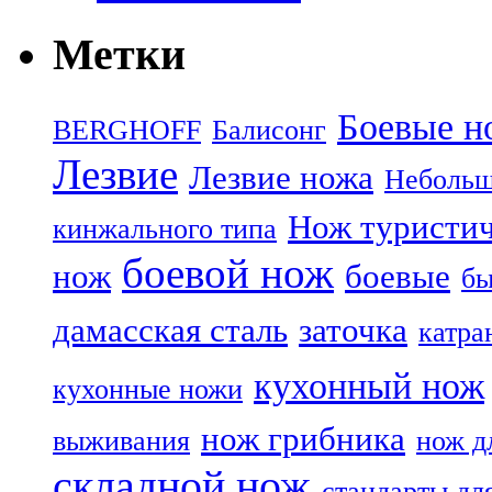
Метки
Боевые н
BERGHOFF
Балисонг
Лезвие
Лезвие ножа
Небольш
Нож туристи
кинжального типа
боевой нож
нож
боевые
бы
дамасская сталь
заточка
катра
кухонный нож
кухонные ножи
нож грибника
выживания
нож д
складной нож
стандарты дл