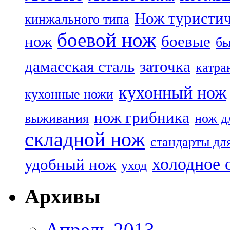
Нож туристи
кинжального типа
боевой нож
нож
боевые
бы
дамасская сталь
заточка
катра
кухонный нож
кухонные ножи
нож грибника
выживания
нож д
складной нож
стандарты дл
холодное 
удобный нож
уход
Архивы
Апрель 2013